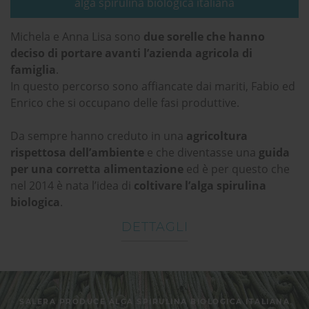
alga spirulina biologica italiana
Michela e Anna Lisa sono
due sorelle che hanno
deciso di portare avanti l’azienda agricola di
famiglia
.
In questo percorso sono affiancate dai mariti, Fabio ed
Enrico che si occupano delle fasi produttive.
Da sempre hanno creduto in una
agricoltura
rispettosa dell’ambiente
e che diventasse una
guida
per una corretta alimentazione
ed è per questo che
nel 2014 è nata l’idea di
coltivare l’alga spirulina
biologica
.
DETTAGLI
SALERA PRODUCE ALGA SPIRULINA BIOLOGICA ITALIANA