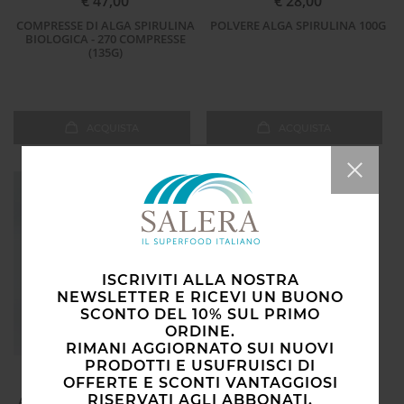
€ 47,00
€ 28,00
COMPRESSE DI ALGA SPIRULINA
POLVERE ALGA SPIRULINA 100G
BIOLOGICA - 270 COMPRESSE
(135G)
ACQUISTA
ACQUISTA
ISCRIVITI ALLA NOSTRA
NEWSLETTER E RICEVI UN BUONO
SCONTO DEL 10% SUL PRIMO
ORDINE.
RIMANI AGGIORNATO SUI NUOVI
PRODOTTI E USUFRUISCI DI
€ 18,00
OFFERTE E SCONTI VANTAGGIOSI
RISERVATI AGLI ABBONATI.
ALGA SPIRULINA BIOLOGICA IN