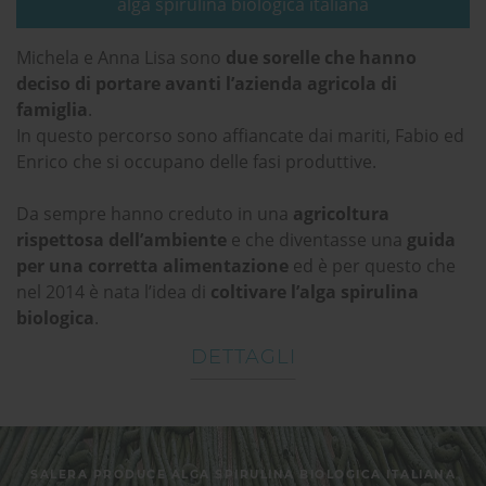
alga spirulina biologica italiana
Michela e Anna Lisa sono
due sorelle che hanno
deciso di portare avanti l’azienda agricola di
famiglia
.
In questo percorso sono affiancate dai mariti, Fabio ed
Enrico che si occupano delle fasi produttive.
Da sempre hanno creduto in una
agricoltura
rispettosa dell’ambiente
e che diventasse una
guida
per una corretta alimentazione
ed è per questo che
nel 2014 è nata l’idea di
coltivare l’alga spirulina
biologica
.
DETTAGLI
SALERA PRODUCE ALGA SPIRULINA BIOLOGICA ITALIANA