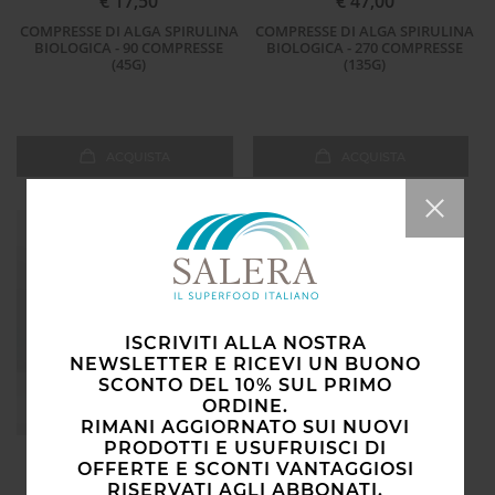
€ 17,50
€ 47,00
COMPRESSE DI ALGA SPIRULINA
COMPRESSE DI ALGA SPIRULINA
BIOLOGICA - 90 COMPRESSE
BIOLOGICA - 270 COMPRESSE
(45G)
(135G)
ACQUISTA
ACQUISTA
ISCRIVITI ALLA NOSTRA
NEWSLETTER E RICEVI UN BUONO
SCONTO DEL 10% SUL PRIMO
ORDINE.
RIMANI AGGIORNATO SUI NUOVI
PRODOTTI E USUFRUISCI DI
€ 60,00
OFFERTE E SCONTI VANTAGGIOSI
RISERVATI AGLI ABBONATI.
MAXI FORMATO ALGA