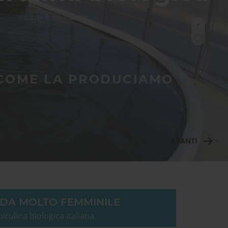
Il super food italiano
 COME LA PRODUCIAMO
AVANTI
NDA MOLTO FEMMINILE
pirulina biologica italiana