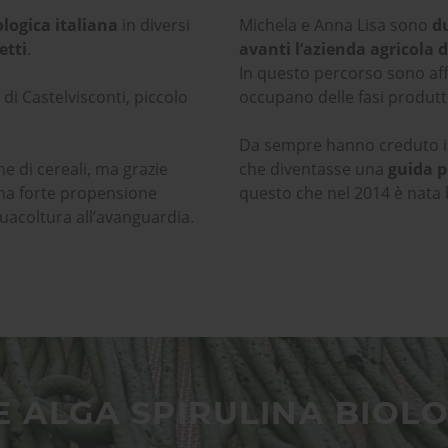
ologica italiana
in diversi
Michela e Anna Lisa sono
du
etti
.
avanti l’azienda agricola d
In questo percorso sono affi
di Castelvisconti, piccolo
occupano delle fasi produtt
Da sempre hanno creduto 
ne di cereali, ma grazie
che diventasse una
guida p
una forte propensione
questo che nel 2014 è nata l
uacoltura all’avanguardia.
 ALGA SPIRULINA BIOLOG