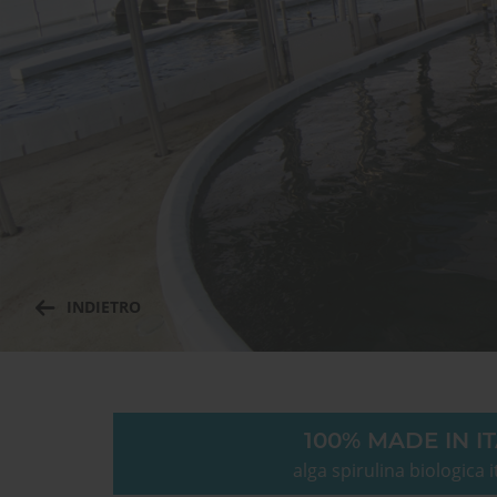
INDIETRO
100% MADE IN I
alga spirulina biologica i