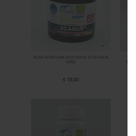
ALGA SPIRULINA BIOLOGICA IN SCAGLIE
CO
(50G)
BIOL
€ 18,00
ACQUISTA