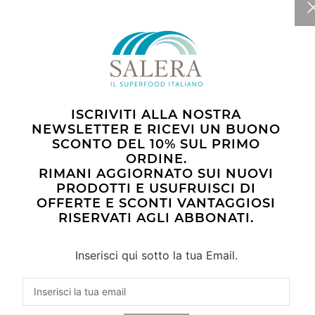
ISCRIVITI ALLA NOSTRA
NEWSLETTER E RICEVI UN BUONO
MPRESSE DI ALGA SPIRULINA
POLVERE ALGA SPIRULINA 1
OGICA - 270 COMPRESSE (135G)
SCONTO DEL 10% SUL PRIMO
ORDINE.
RIMANI AGGIORNATO SUI NUOVI
€ 47,00
€ 28,00
PRODOTTI E USUFRUISCI DI
OFFERTE E SCONTI VANTAGGIOSI
RISERVATI AGLI ABBONATI.
ACQUISTA
ACQUISTA
Inserisci qui sotto la tua Email.