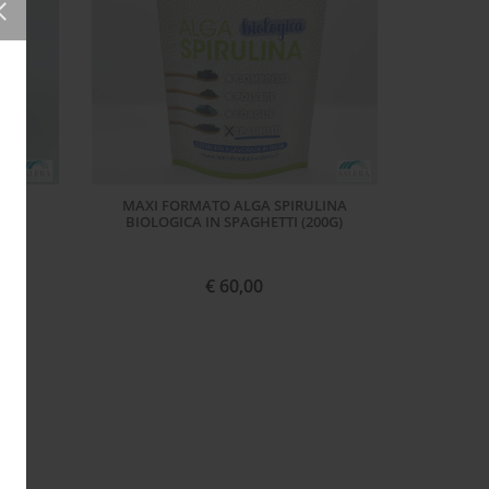
00G
MAXI FORMATO ALGA SPIRULINA
BIOLOGICA IN SPAGHETTI (200G)
€ 60,00
ACQUISTA