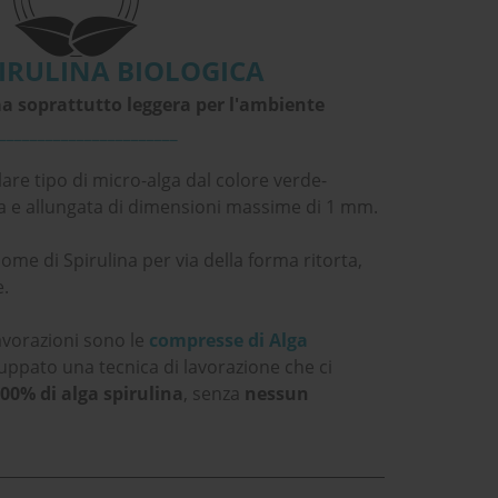
IRULINA BIOLOGICA
a soprattutto leggera per l'ambiente
_______________________
lare tipo di micro-alga dal colore verde-
ta e allungata di dimensioni massime di 1 mm.
nome di Spirulina per via della forma ritorta,
e.
lavorazioni sono le
compresse di Alga
uppato una tecnica di lavorazione che ci
00% di alga spirulina
, senza
nessun