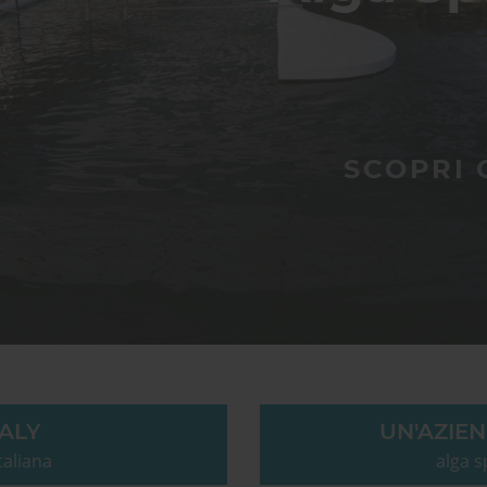
SCOPRI
TALY
UN'AZIE
taliana
alga s