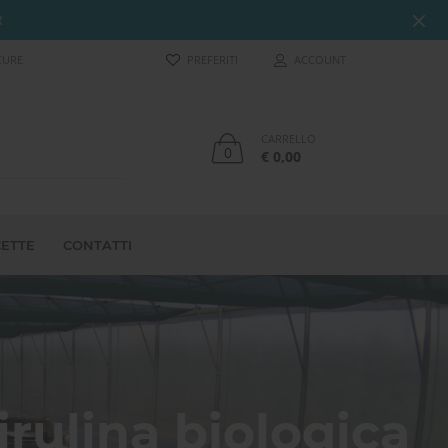
R
CURE
PREFERITI
ACCOUNT
CARRELLO
0
€ 0,00
CETTE
CONTATTI
irulina biologica